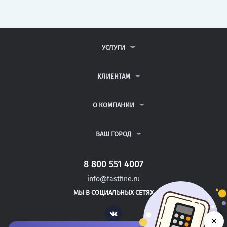
УСЛУГИ
КОНТРОЛЬНЫЕ РАБОТЫ
ДИПЛОМНЫЕ РАБОТЫ
КЛИЕНТАМ
КУРСОВЫЕ РАБОТЫ
АНТИПЛАГИАТ
РЕФЕРАТЫ
ВОПРОСЫ И ОТВЕТЫ
О КОМПАНИИ
ВСЕ УСЛУГИ
ПУБЛИЧНАЯ ОФЕРТА
О КОМПАНИИ
ПОЛИТИКА КОНФИДЕНЦИАЛЬНОСТИ
КОНТАКТЫ
ВАШ ГОРОД
АВТОРАМ
МОСКВА
САНКТ-ПЕТЕРБУРГ
8 800 551 4007
ЗЕЛЕНОГОРСК
info@fastfine.ru
КОЛА
МЫ В СОЦИАЛЬНЫХ СЕТЯХ
НОВОЧЕБОКСАРСК
Vk
×