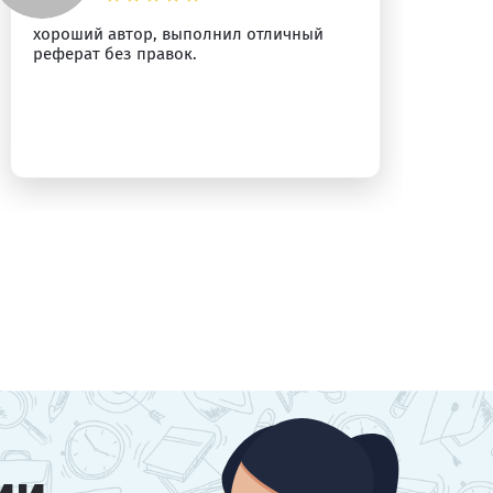
хороший автор, выполнил отличный
Пр
реферат без правок.
Ре
ра
бы