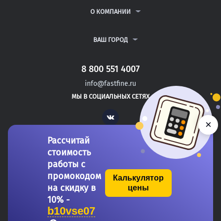
РЕФЕРАТЫ
ВОПРОСЫ И ОТВЕТЫ
О КОМПАНИИ
ВСЕ УСЛУГИ
ПУБЛИЧНАЯ ОФЕРТА
О КОМПАНИИ
ПОЛИТИКА КОНФИДЕНЦИАЛЬНОСТИ
КОНТАКТЫ
ВАШ ГОРОД
АВТОРАМ
МОСКВА
САНКТ-ПЕТЕРБУРГ
8 800 551 4007
ЗЕЛЕНОГОРСК
info@fastfine.ru
КОЛА
МЫ В СОЦИАЛЬНЫХ СЕТЯХ
НОВОЧЕБОКСАРСК
Vk
×
Рассчитай
стоимость
работы с
промокодом
Калькулятор
на скидку в
цены
Copyright 2011-2026 FastFine.ru
10% -
b10vse07