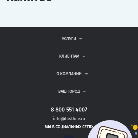
УСЛУГИ
КОНТРОЛЬНЫЕ РАБОТЫ
ДИПЛОМНЫЕ РАБОТЫ
КЛИЕНТАМ
КУРСОВЫЕ РАБОТЫ
АНТИПЛАГИАТ
РЕФЕРАТЫ
ВОПРОСЫ И ОТВЕТЫ
О КОМПАНИИ
ВСЕ УСЛУГИ
ПУБЛИЧНАЯ ОФЕРТА
О КОМПАНИИ
ПОЛИТИКА КОНФИДЕНЦИАЛЬНОСТИ
КОНТАКТЫ
ВАШ ГОРОД
АВТОРАМ
МОСКВА
САНКТ-ПЕТЕРБУРГ
8 800 551 4007
ЗЕЛЕНОГОРСК
info@fastfine.ru
КОЛА
МЫ В СОЦИАЛЬНЫХ СЕТЯХ
НОВОЧЕБОКСАРСК