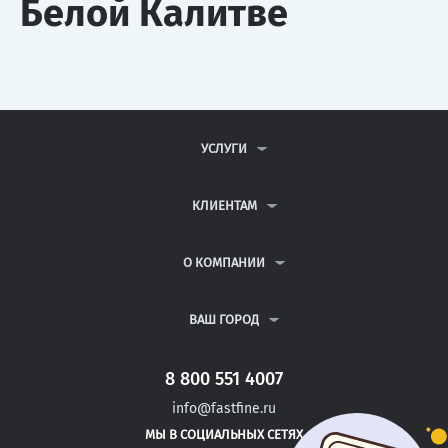
Белой Калитве
УСЛУГИ
КОНТРОЛЬНЫЕ РАБОТЫ
ДИПЛОМНЫЕ РАБОТЫ
КЛИЕНТАМ
КУРСОВЫЕ РАБОТЫ
АНТИПЛАГИАТ
РЕФЕРАТЫ
ВОПРОСЫ И ОТВЕТЫ
О КОМПАНИИ
ВСЕ УСЛУГИ
ПУБЛИЧНАЯ ОФЕРТА
О КОМПАНИИ
ПОЛИТИКА КОНФИДЕНЦИАЛЬНОСТИ
КОНТАКТЫ
ВАШ ГОРОД
АВТОРАМ
МОСКВА
САНКТ-ПЕТЕРБУРГ
8 800 551 4007
ЗЕЛЕНОГОРСК
info@fastfine.ru
КОЛА
МЫ В СОЦИАЛЬНЫХ СЕТЯХ