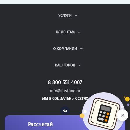
УСЛУГИ
КОНТРОЛЬНЫЕ РАБОТЫ
ДИПЛОМНЫЕ РАБОТЫ
КЛИЕНТАМ
КУРСОВЫЕ РАБОТЫ
АНТИПЛАГИАТ
РЕФЕРАТЫ
ВОПРОСЫ И ОТВЕТЫ
О КОМПАНИИ
ВСЕ УСЛУГИ
ПУБЛИЧНАЯ ОФЕРТА
О КОМПАНИИ
ПОЛИТИКА КОНФИДЕНЦИАЛЬНОСТИ
КОНТАКТЫ
ВАШ ГОРОД
АВТОРАМ
МОСКВА
САНКТ-ПЕТЕРБУРГ
8 800 551 4007
ЗЕЛЕНОГОРСК
info@fastfine.ru
КОЛА
МЫ В СОЦИАЛЬНЫХ СЕТЯХ
НОВОЧЕБОКСАРСК
Vk
×
Рассчитай